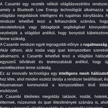
A Casambi egy vezeték nélküli világításvezérlési rendszer,
amely a Bluetooth Low Energy technológiát alkalmazza a
világítási megoldások intelligens és rugalmas irányítására. A
rendszer lehetővé teszi a felhasználók számára, hogy
okostelefonjuk vagy táblagépük segítségével könnyedén
vezéreljék a világítást anélkül, hogy bonyolult kábelezésre
lenne szükség. ​
A Casambi rendszer egyik legnagyobb előnye a
rugalmasság
.
Akár otthoni, akár irodai vagy ipari környezetben szeretné
alkalmazni, a Casambi lehetővé teszi a világítási hálózat
egyszerű bővítését és testreszabását anélkül, hogy új
vezetékezésre lenne szükség.
Ez az innovatív technológia egy
intelligens mesh hálózatot
hoz létre, ahol minden eszköz tárolja a rendszer beállításait, és
folyamatosan kommunikál a környezetében lévő többi
eszközzel.
A Casambi tökéletes megoldás lakások, irodák, hotelek,
éttermek, múzeumok és ipari létesítmények számára is, ahol