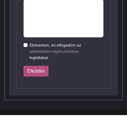
Elolvastam, és elfogadom az
adatvédelmi tájékoztatóban
foglaltakat.
Elküldés
© 2026 Elcon Electronic Kft. Webdesign by
FRIK