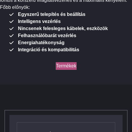
fontos a korszerű világításvezérlés és a maximális kényelem.
Főbb előnyök:
Egyszerű telepítés és beállítás
Intelligens vezérlés
Nincsenek felesleges kábelek, eszközök
Felhasználóbarát vezérlés
Energiahatékonyság
Integráció és kompatibilitás
Termékek