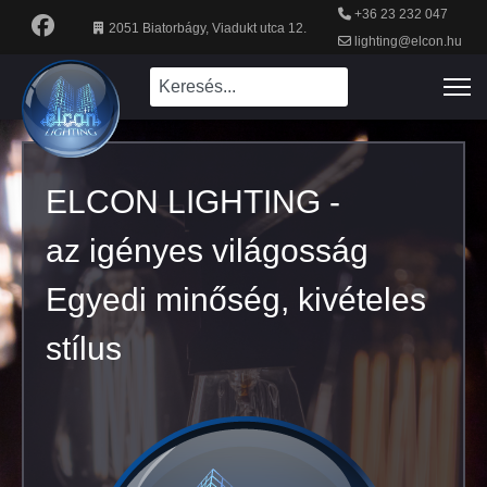
+36 23 232 047
2051 Biatorbágy, Viadukt utca 12.
lighting@elcon.hu
ELCON LIGHTING -
az igényes világosság
Egyedi minőség, kivételes
stílus