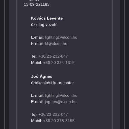
13-09-221183
Kovács Levente
üzletág vezető
E-mail:
lighting@elcon.hu
E-mail:
kl@elcon.hu
Tel:
+36/23-232-047
Mobil:
+36 20 334-1318
Joó Ágnes
értékesítési koordinátor
E-mail:
lighting@elcon.hu
E-mail:
jagnes@elcon.hu
Tel:
+36/23-232-047
Mobil:
+36 20 375-3155