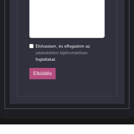
Elolvastam, és elfogadom az
adatvédelmi tájékoztatóban
foglaltakat.
Elküldés
© 2026 Elcon Electronic Kft. Webdesign by
FRIK