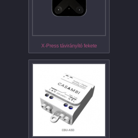
X-Press távirányító fekete