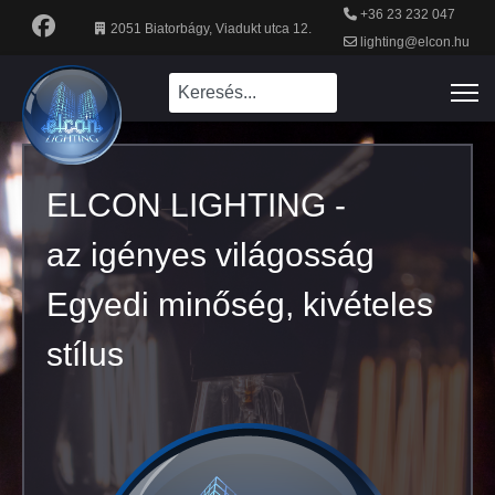
+36 23 232 047
2051 Biatorbágy, Viadukt utca 12.
lighting@elcon.hu
ELCON LIGHTING -
ELCON LIGHTING -
az igényes világosság
az igényes világosság
Egyedi minőség, kivételes
Egyedi minőség, kivételes
stílus
stílus