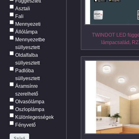
Függesztett
Asztali
Fali
Mennyezeti
Állólámpa
TWINDOT LED függes
Mennyezetbe
lámpacsalád, R
süllyesztett
Oldalfalba
süllyesztett
Padlóba
süllyesztett
Áramsínre
szerelhető
Olvasólámpa
Oszloplámpa
Különlegességek
Fényvető