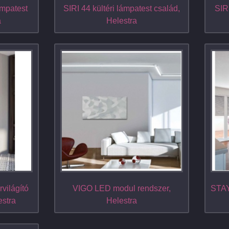
mpatest
SIRI 44 kültéri lámpatest család,
SIRI
a
Helestra
világító
VIGO LED modul rendszer,
STAY
estra
Helestra