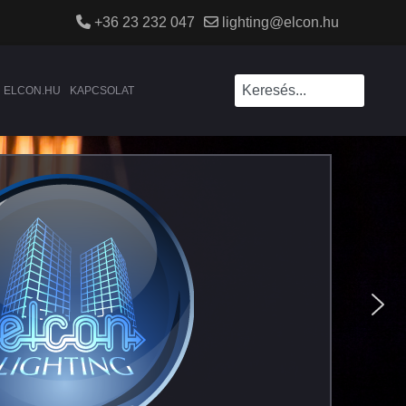
+36 23 232 047
lighting@elcon.hu
ELCON.HU
KAPCSOLAT