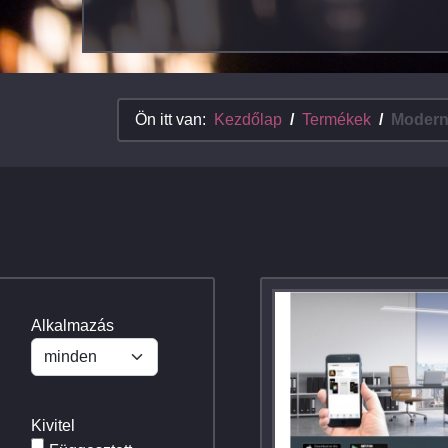
Ön itt van:
Kezdőlap
Termékek
Modern
Alkalmazás
Kivitel