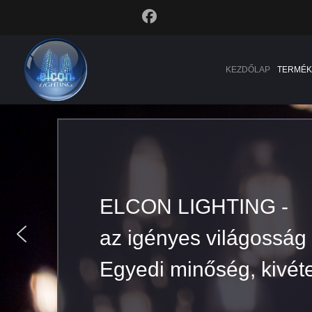
KEZDŐLAP
TERMÉK
ELCON LIGHTING -
ELCON LIGHTING -
az igényes világosság
az igényes világosság
Egyedi minőség, kivéte
Egyedi minőség, kivéte