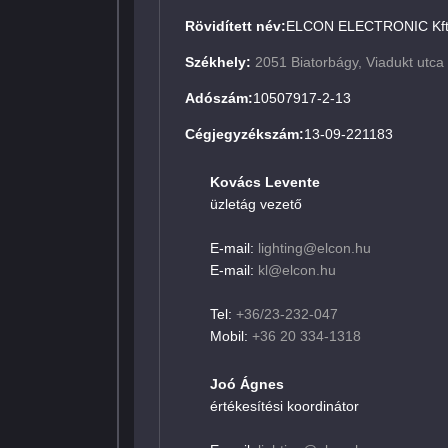
Rövidített név:
ELCON ELECTRONIC Kft
Székhely:
2051 Biatorbágy, Viadukt utca
Adószám:
10507917-2-13
Cégjegyzékszám:
13-09-221183
Kovács Levente
üzletág vezető
E-mail:
lighting@elcon.hu
E-mail:
kl@elcon.hu
Tel:
+36/23-232-047
Mobil:
+36 20 334-1318
Joó Ágnes
értékesítési koordinátor