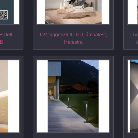
ztett
LIV függesztett LED lámpatest,
LIV
ZB
Helestra
k