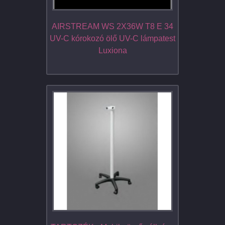
AIRSTREAM WS 2X36W T8 E 34
UV-C kórokozó ölő UV-C lámpatest
Luxiona