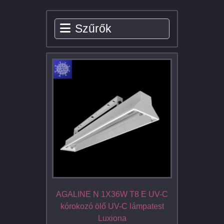
Szűrők
AGALINE N 1X36W T8 E UV-C
kórokozó ölő UV-C lámpatest
Luxiona