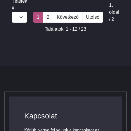
Tételek
1.
#
oldal
1
2
Következő
Utolsó
/ 2
Találatok: 1 - 12 / 23
Kapcsolat
Kérjük, vegye fel velünk a kapcsolatot az